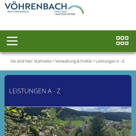
Sie sind hier:
Startseite
>
Verwaltung & Politik
>
Leistungen A - Z
LEISTUNGEN A - Z