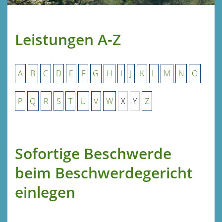
Leistungen A-Z
A
B
C
D
E
F
G
H
I
J
K
L
M
N
O
P
Q
R
S
T
U
V
W
X
Y
Z
Sofortige Beschwerde
beim Beschwerdegericht
einlegen