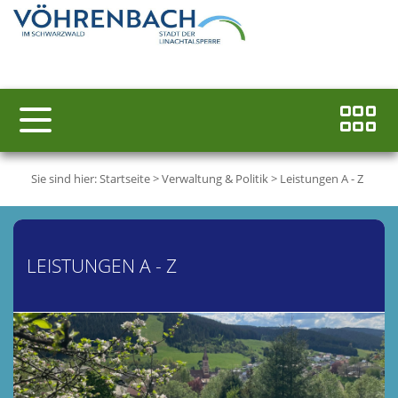
Sie sind hier:
Startseite
>
Verwaltung & Politik
>
Leistungen A - Z
LEISTUNGEN A - Z