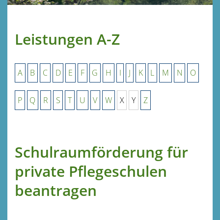
Leistungen A-Z
A
B
C
D
E
F
G
H
I
J
K
L
M
N
O
P
Q
R
S
T
U
V
W
X
Y
Z
Schulraumförderung für
private Pflegeschulen
beantragen