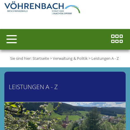
Sie sind hier:
Startseite
>
Verwaltung & Politik
>
Leistungen A - Z
LEISTUNGEN A - Z