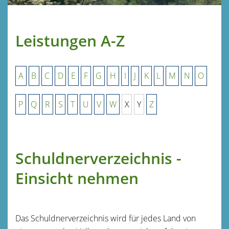
Leistungen A-Z
A
B
C
D
E
F
G
H
I
J
K
L
M
N
O
P
Q
R
S
T
U
V
W
X
Y
Z
Schuldnerverzeichnis -
Einsicht nehmen
Das Schuldnerverzeichnis wird für jedes Land von