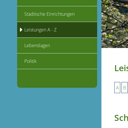
Städtische Einrichtungen
Leistungen A - Z
Lebenslagen
Politik
Lei
A
B
Sch