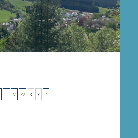
U
V
W
X
Y
Z