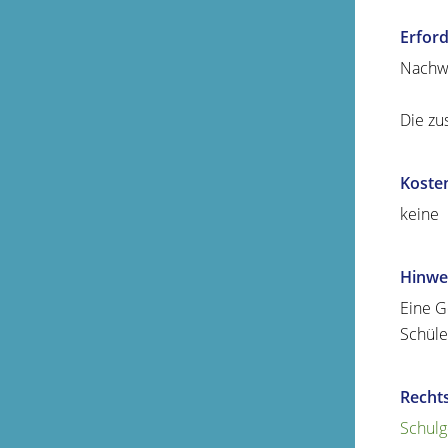
Erford
Nachwe
Die zu
Koste
keine
Hinwe
Eine G
Schüle
Recht
Schulg