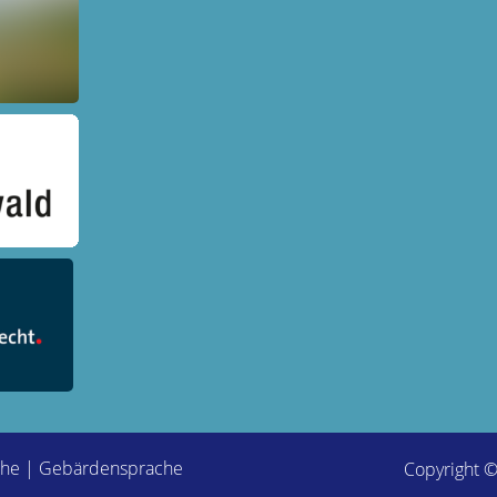
che
|
Gebärdensprache
Copyright 