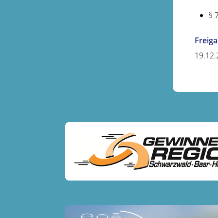
§ 
Freig
19.12.