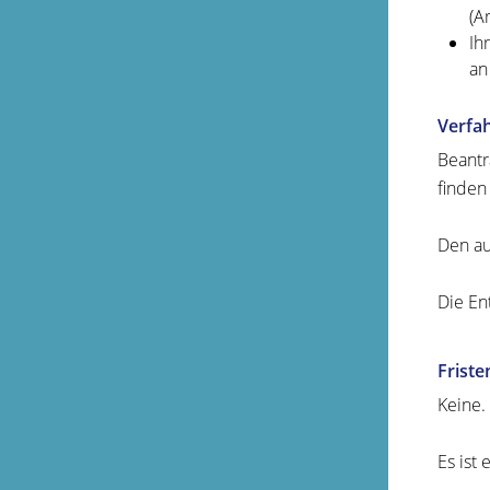
(A
Ih
an
Verfa
Beantr
finden
Den au
Die En
Friste
Keine.
Es ist