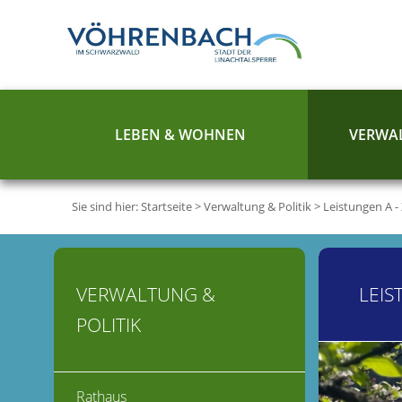
LEBEN & WOHNEN
VERWAL
Sie sind hier:
Startseite
>
Verwaltung & Politik
>
Leistungen A -
VERWALTUNG &
LEIS
POLITIK
Rathaus