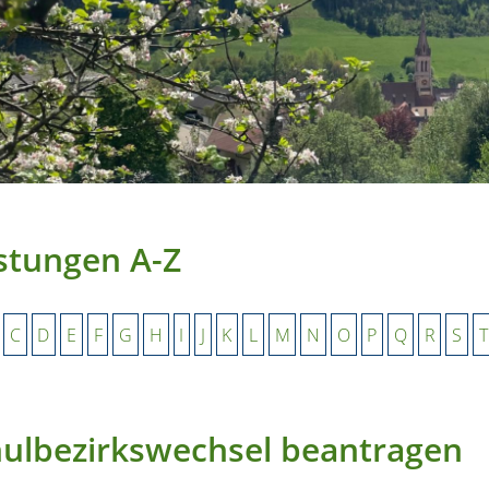
stungen A-Z
C
D
E
F
G
H
I
J
K
L
M
N
O
P
Q
R
S
T
ulbezirkswechsel beantragen