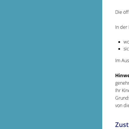
Die öf
In der
wo
si
Im Aus
Hinwe
genehm
Ihr Ki
Grunds
von di
Zust