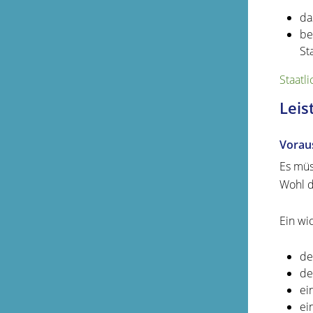
da
be
St
Staatl
Leis
Vorau
Es müs
Wohl d
Ein wi
de
de
ei
ei