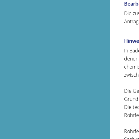
Bearb
Die zu
Antrag
Hinwe
In Bad
denen 
chemis
zwisch
Die Ge
Grundl
Die te
Rohrfe
Rohrfe