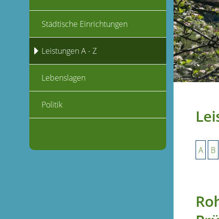
Städtische Einrichtungen
Leistungen A - Z
Lebenslagen
Politik
Lei
A
B
Roh