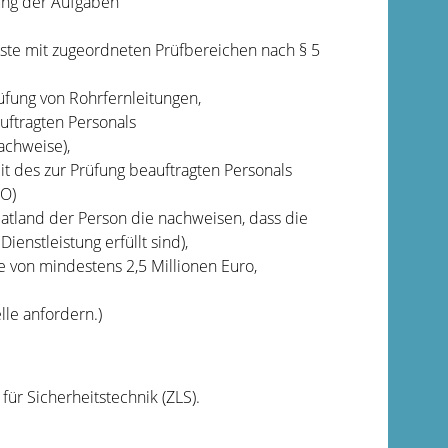
ung der Aufgaben
liste mit zugeordneten Prüfbereichen n
ach § 5
fung von Rohrfernleitungen,
ftragten Personals
achweise),
t des zur Prüfung beauftragten Personals
 O)
tland der Person die nachweisen, dass die
enstleistung erfüllt sind),
 von mindestens 2,5 Millionen Euro,
le anfordern.)
für Sicherheitstechnik (ZLS).