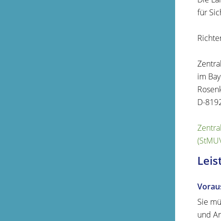
für Si
Richte
Zentra
im Bay
Rosenk
D-819
Zentra
(StMU
Leis
Vorau
Sie mü
und An