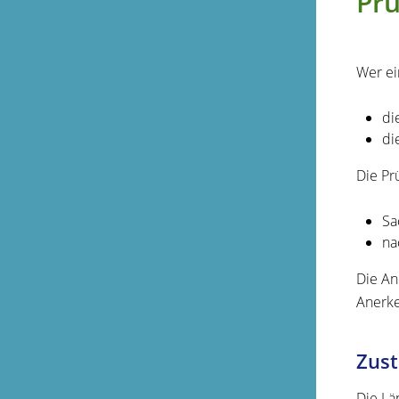
Prü
Wer ei
di
di
Die Pr
Sa
na
Die An
Anerke
Zust
Die Lä