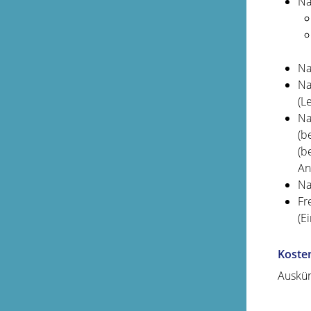
Na
Na
Na
(L
Na
(b
(b
An
Na
Fr
(E
Koste
Auskün