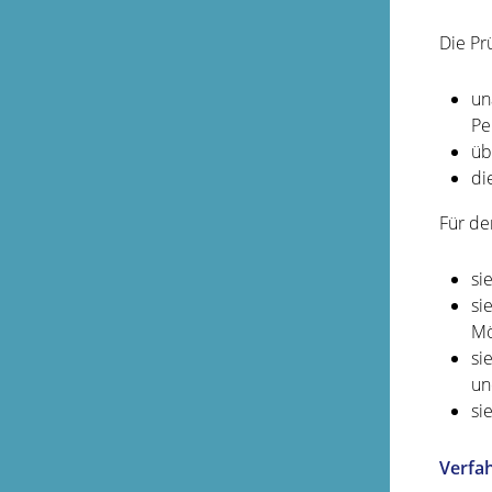
Die Pr
un
Pe
üb
di
Für de
si
si
Mö
si
un
si
Verfa