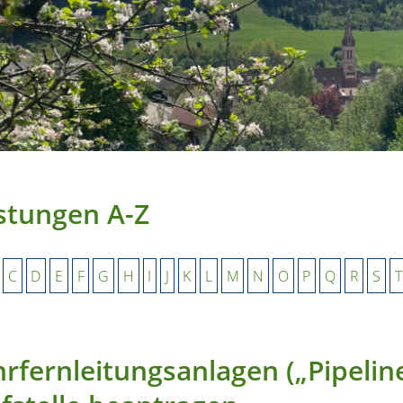
stungen A-Z
C
D
E
F
G
H
I
J
K
L
M
N
O
P
Q
R
S
T
rfernleitungsanlagen („Pipelin