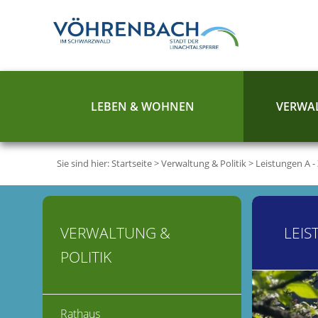
LEBEN & WOHNEN
VERWAL
Sie sind hier:
Startseite
>
Verwaltung & Politik
>
Leistungen A -
VERWALTUNG &
LEIS
POLITIK
Rathaus