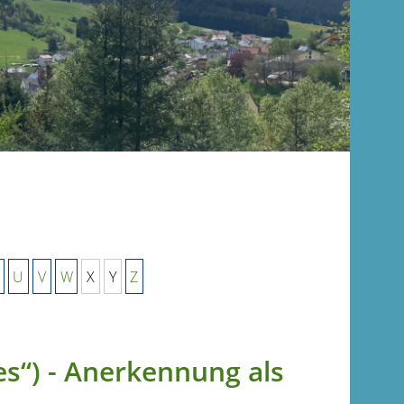
U
V
W
X
Y
Z
es“) - Anerkennung als