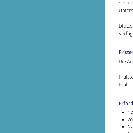
Sie mü
Unters
Die Ze
Verfüg
Friste
Die An
Prüfst
Prüftä
Erford
Na
Vo
Na