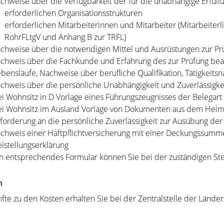
chweise über die Verfügbarkeit der für die unabhängige Erfüll
erforderlichen Organisationsstrukturen
erforderlichen Mitarbeiterinnen und Mitarbeiter (Mitarbeiter
RohrFLtgV und Anhang B zur TRFL)
chweise über die notwendigen Mittel und Ausrüstungen zur Prü
chweis über die Fachkunde und Erfahrung des zur Prüfung beau
ebensläufe, Nachweise über berufliche Qualifikation, Tätigkeitsn
chweis über die persönliche Unabhängigkeit und Zuverlässigkei
ei Wohnsitz in D Vorlage eines Führungszeugnisses der Belegart
ei Wohnsitz im Ausland Vorlage von Dokumenten aus dem Heima
forderung an die persönliche Zuverlässigkeit zur Ausübung der Di
chweis einer Haftpflichtversicherung mit einer Deckungssumme
eistellungserklärung
in entsprechendes Formular können Sie bei der zuständigen Stel
n
fte zu den Kosten erhalten Sie bei der Zentralstelle der Länder 