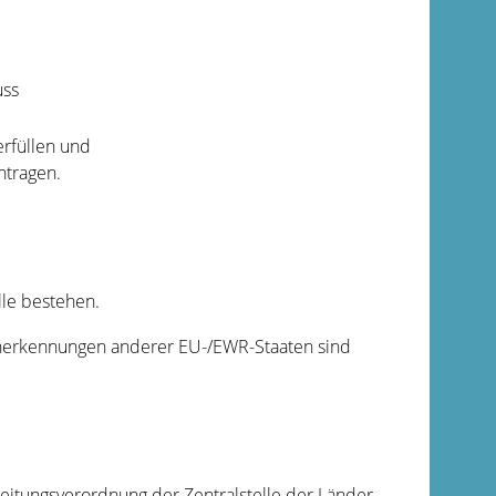
uss
rfüllen und
ntragen.
le bestehen.
Anerkennungen anderer EU-/EWR-Staaten sind
eitungsverordnung der Zentralstelle der Länder