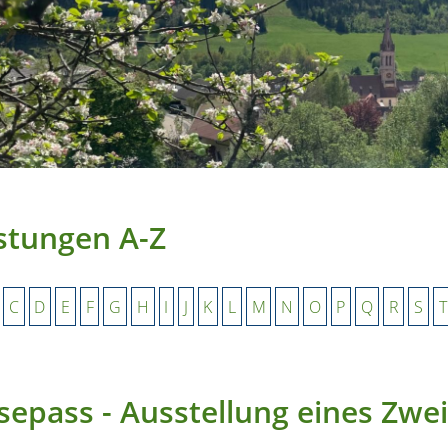
stungen A-Z
C
D
E
F
G
H
I
J
K
L
M
N
O
P
Q
R
S
T
sepass - Ausstellung eines Zwe