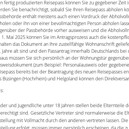
n fertig produzierten Reisepass können Sie zu gegebener Zeit 
rden Sie benachrichtigt, sobald Sie Ihren Reisepass abholen k
ssbehörde enthält meistens auch einen Vordruck der Abholvoll
holen oder ihn von einer bevollmächtigten Person abholen lass
genüber der Passbehörde vorher ausweisen und die Abholvollm
 1. Mai 2025 können Sie im Antragsprozess auch die kostenpfli
halten das Dokument an Ihre zustellfähige Wohnanschrift geliefe
. Jahre alt sind und den Passantrag innerhalb Deutschlands bei
naus müssen Sie sich persönlich an der Wohnungstür gegenüb
sweisdokument (zum Beispiel: Personalausweis oder gegebenen
isepass bereits bei der Beantragung des neuen Reisepasses en
s Büsingen (Hochrhein) und Helgoland können den Direktversan
s:
nder und Jugendliche unter 18 Jahren stellen beide Elternteil
erechtigt sind.
Gesetzliche Vertreter sind normalerweise die Elte
stellung mit Vollmacht durch den anderen vertreten lassen
.
Die
stellung erfolgt, müssen immer persönlich erscheinen, da die zus