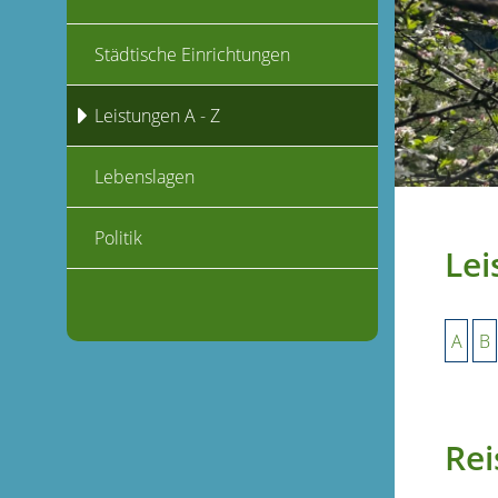
Städtische Einrichtungen
Leistungen A - Z
Lebenslagen
Politik
Lei
A
B
Rei