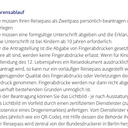
hrensablauf
e müssen Ihren Reisepass als Zweitpass persönlich beantragen 
rlegen
.
e müssen eine formgültige Unterschrift abgeben und die Erkläru
ne Unterschrift ist bei Kindern ab 10 Jahren erforderlich.
r die Antragstellung ist die Abgabe von Fingerabdrücken gesetzl
hre alt sind, werden keine Fingerabdrücke erfasst. Wenn für Ki
llendung des 12. Lebensjahres ein Reisedokument ausdrückli
antragt wird,
so kann nur ein vorläufiger Reisepass ausgestellt 
genügender Qualität des Fingerabdrucks oder Verletzungen der
druck genommen. Fingerabdrücke werden nur dann nicht abg
uerhaft bestehenden Gründen unmöglich ist.
i der Beantragung können Sie
das Lichtbild - je nach Ausstattu
s Lichtbild im Vorfeld durch einen zertifizierten Dienstleister 
toservice eines Drogeriemarktes) anfertigen. Vom Dienstleister
des (ähnlich wie ein QR-Code), mit Hilfe dessen die Behörde Ih
r Reisepass wird
zentral von der Bundesdruckerei in Berlin herg