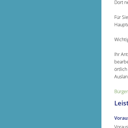
Dort n
Für Si
Hauptw
Wichti
Ihr An
bearbe
örtlic
Auslan
Bürger
Leis
Vorau
Voraus