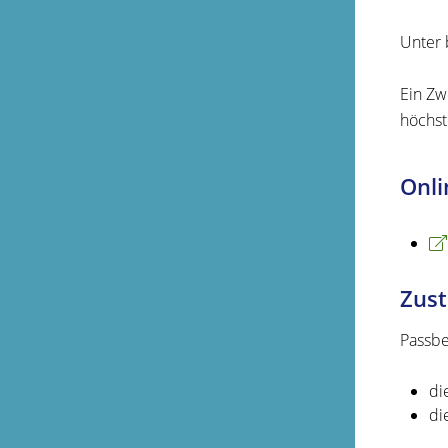
Unter 
Ein Zwe
höchst
Onli
Zust
Passbe
di
di