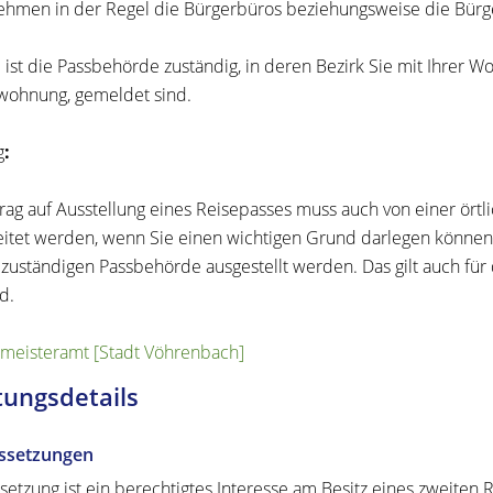
ehmen in der Regel die Bürgerbüros beziehungsweise die Bürg
e ist die Passbehörde zuständig, in deren Bezirk Sie mit Ihrer
ohnung, gemeldet sind.
g
:
trag auf Ausstellung eines Reisepasses muss auch von einer ört
itet werden, wenn Sie einen wichtigen Grund darlegen können.
h zuständigen Passbehörde ausgestellt werden.
Das gilt auch fü
d.
meisteramt [Stadt Vöhrenbach]
tungsdetails
ssetzungen
setzung ist ein berechtigtes Interesse am Besitz eines zweiten Re