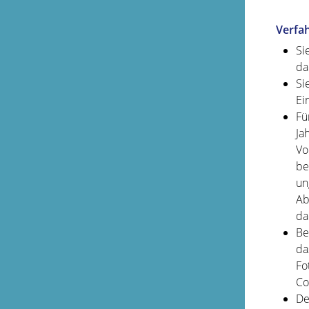
Verfa
Si
da
Si
Ei
Fü
Ja
Vo
be
un
Ab
da
Be
da
Fo
Co
De