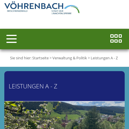
Sie sind hier:
Startseite
>
Verwaltung & Politik
>
Leistungen A - Z
LEISTUNGEN A - Z