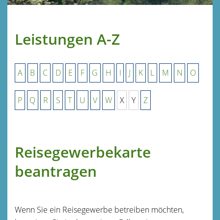
Leistungen A-Z
A
B
C
D
E
F
G
H
I
J
K
L
M
N
O
P
Q
R
S
T
U
V
W
X
Y
Z
Reisegewerbekarte
beantragen
Wenn Sie ein Reisegewerbe betreiben möchten,