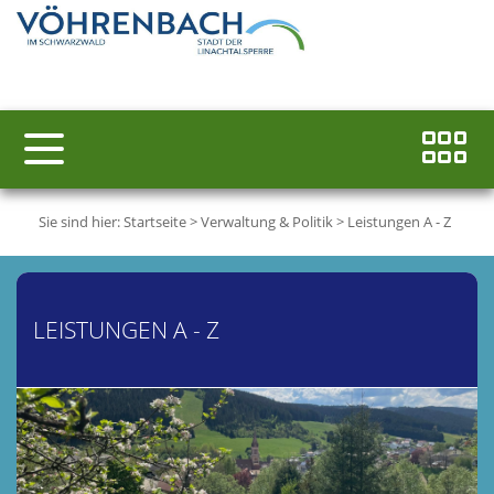
Sie sind hier:
Startseite
>
Verwaltung & Politik
>
Leistungen A - Z
LEISTUNGEN A - Z