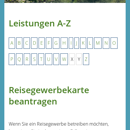
Leistungen A-Z
A
B
C
D
E
F
G
H
I
J
K
L
M
N
O
P
Q
R
S
T
U
V
W
X
Y
Z
Reisegewerbekarte
beantragen
Wenn Sie ein Reisegewerbe betreiben möchten,