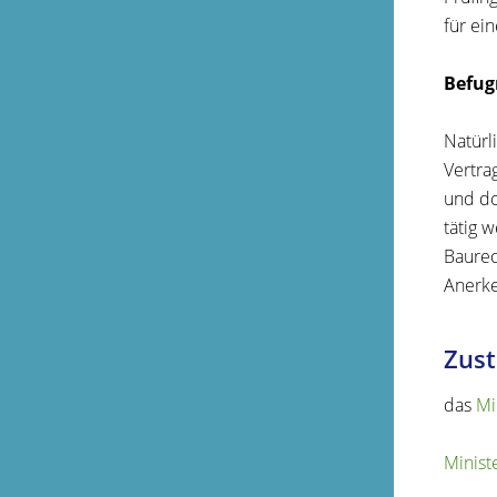
für ein
Befug
Natürl
Vertra
und do
tätig 
Baurec
Anerke
Zust
das
Mi
Minist