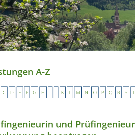
stungen A-Z
C
D
E
F
G
H
I
J
K
L
M
N
O
P
Q
R
S
T
fingenieurin und Prüfingenieur