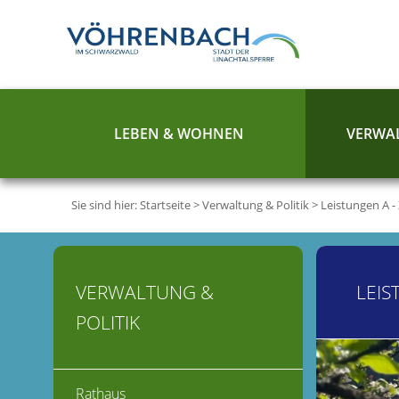
LEBEN & WOHNEN
VERWAL
Sie sind hier:
Startseite
>
Verwaltung & Politik
>
Leistungen A -
VERWALTUNG &
LEIS
POLITIK
Rathaus