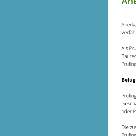
An
Anerka
Verfah
Als Pr
Baurec
Prüfin
Befug
Prüfin
Geschä
oder P
Die zu
Prüfin