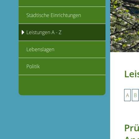
Städtische Einrichtungen
Leistungen A - Z
Lebenslagen
Politik
Lei
A
B
Prü