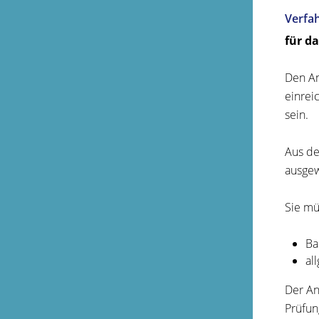
Verfa
für d
Den An
einrei
sein.
Aus de
ausgew
Sie mü
Ba
al
Der An
Prüfun