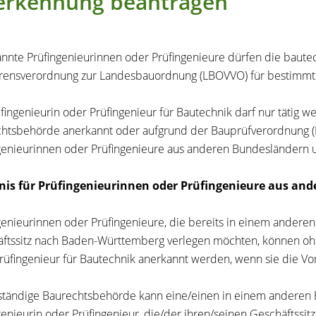
erkennung beantragen
nnte Prüfingenieurinnen oder Prüfingenieure dürfen die baute
rensverordnung zur Landesbauordnung (LBOVVO) für bestimmte
üfingenieurin oder Prüfingenieur für Bautechnik darf nur tätig w
htsbehörde anerkannt oder aufgrund der Bauprüfverordnung (Ba
genieurinnen oder Prüfingenieure aus anderen Bundesländern 
nis für Prüfingenieurinnen oder Prüfingenieure aus an
genieurinnen oder Prüfingenieure, die bereits in einem ander
ftssitz nach Baden-Württemberg verlegen möchten, können ohn
rüfingenieur für Bautechnik anerkannt werden, wenn sie die Vo
ständige Baurechtsbehörde kann eine/einen in einem anderen
genieurin oder Prüfingenieur, die/der ihren/seinen Geschäftssit