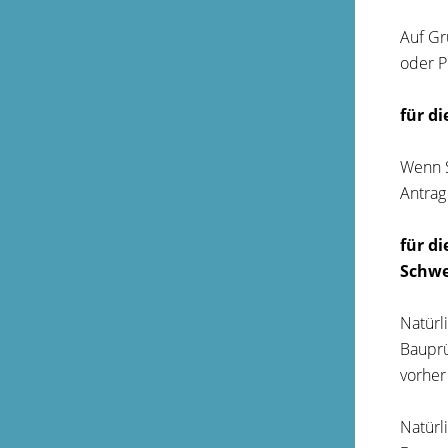
Auf Gr
oder P
für d
Wenn S
Antrag
für d
Schwe
Natürl
Bauprü
vorher
Natürl