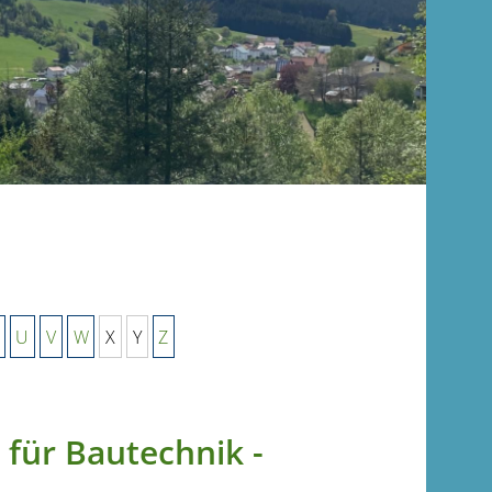
U
V
W
X
Y
Z
 für Bautechnik -