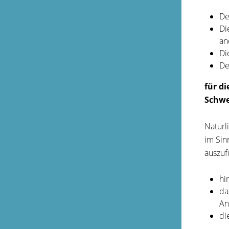
De
Di
an
Di
De
für d
Schwe
Natürl
im Sin
auszuf
hi
da
An
di