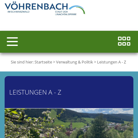
Sie sind hier:
Startseite
>
Verwaltung & Politik
>
Leistungen A - Z
LEISTUNGEN A - Z