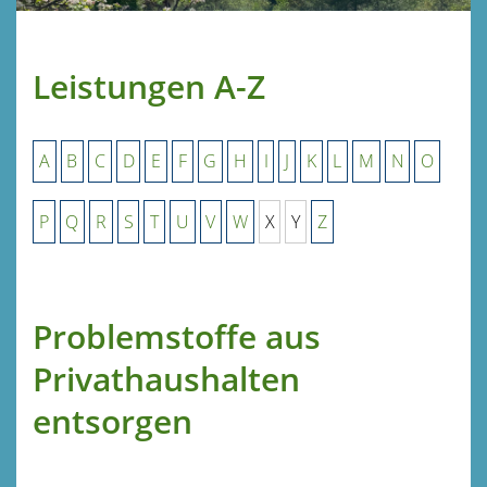
Leistungen A-Z
A
B
C
D
E
F
G
H
I
J
K
L
M
N
O
P
Q
R
S
T
U
V
W
X
Y
Z
Problemstoffe aus
Privathaushalten
entsorgen