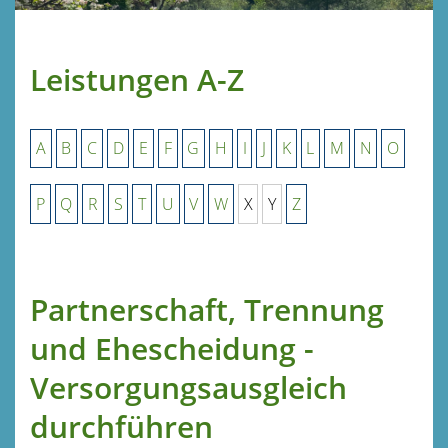
Leistungen A-Z
A
B
C
D
E
F
G
H
I
J
K
L
M
N
O
P
Q
R
S
T
U
V
W
X
Y
Z
Partnerschaft, Trennung
und Ehescheidung -
Versorgungsausgleich
durchführen