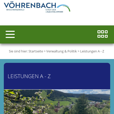
Sie sind hier:
Startseite
>
Verwaltung & Politik
>
Leistungen A - Z
LEISTUNGEN A - Z