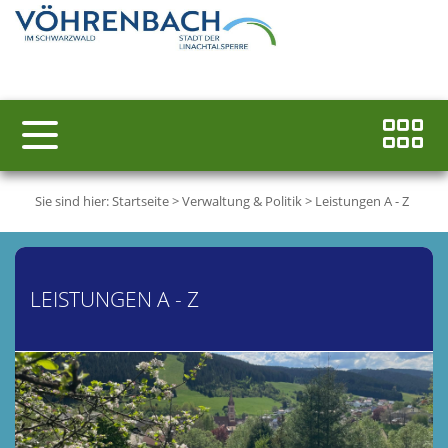
Sie sind hier:
Startseite
>
Verwaltung & Politik
>
Leistungen A - Z
LEISTUNGEN A - Z