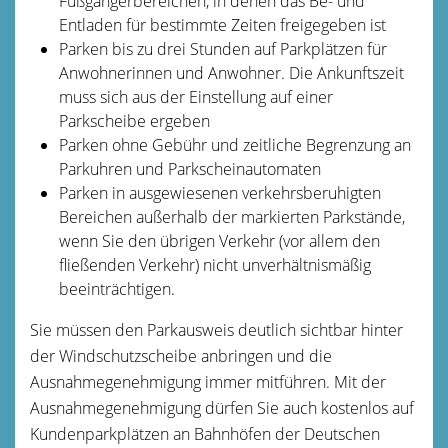
Fußgängerbereichen, in denen das Be- und
Entladen für bestimmte Zeiten freig
e
geben ist
Parken bis zu drei Stunden auf Parkplätzen für
Anwohn
e
rinnen und Anwohner. Die Ankunftszeit
muss sich aus der Einstellung auf einer
Parkscheibe ergeben
Parken ohne Gebühr und zeitliche Begrenzung an
Parku
h
ren und Parkscheinautomaten
Parken in ausgewiesenen verkehrsberuhigten
Bereichen außerhalb der markierten Parkstände,
wenn Sie den ü
b
rigen Verkehr (vor allem den
fließenden Verkehr) nicht u
n
verhältnismäßig
beeinträchtigen.
Sie müssen den Parkausweis deutlich sichtbar hinter
der Windschutzscheibe anbringen und die
Ausnahmegenehmigung immer mitführen. Mit der
Ausnahmegenehmigung dürfen Sie auch kostenlos auf
Kundenparkplätzen an Bahnhöfen der Deutschen