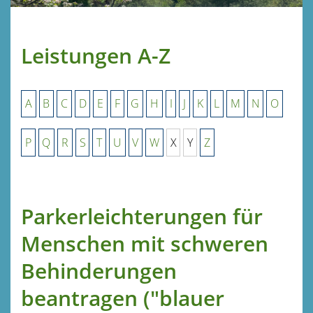
Leistungen A-Z
A
B
C
D
E
F
G
H
I
J
K
L
M
N
O
P
Q
R
S
T
U
V
W
X
Y
Z
Parkerleichterungen für
Menschen mit schweren
Behinderungen
beantragen ("blauer