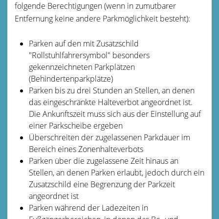
folgende B
e
rechtigungen (wenn in zumutbarer
Entfernung keine andere Parkmöglichkeit besteht):
Parken auf den mit Zusatzschild
"Rollstuhlfahrersymbol" besonders
gekennzeichneten Parkplätzen
(Behinderte
n
parkplätze)
Parken bis zu drei Stunden an Stellen, an denen
das eing
e
schränkte Halteverbot angeordnet ist.
Die Ankunftszeit muss sich aus der Einstellung auf
einer Parkscheibe ergeben
Überschreiten der zugelassenen Parkdauer im
Bereich e
i
nes Zonenhalteverbots
Parken über die zugelassene Zeit hinaus an
Stellen, an d
e
nen Parken erlaubt, jedoch durch ein
Zusatzschild eine B
e
grenzung der Parkzeit
angeordnet ist
Parken während der Ladezeiten in