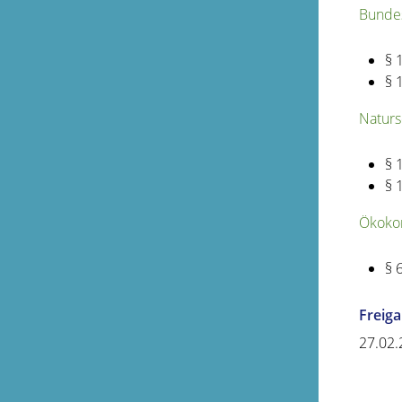
Bundes
§ 
§ 
Naturs
§ 
§ 
Ökoko
§ 
Freig
27.02