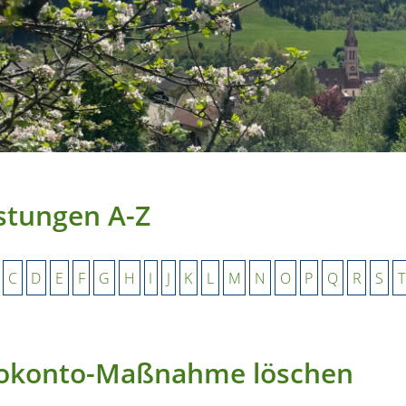
stungen A-Z
C
D
E
F
G
H
I
J
K
L
M
N
O
P
Q
R
S
T
okonto-Maßnahme löschen