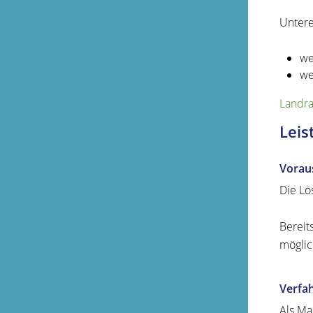
Untere
we
we
Landra
Leis
Vorau
Die Lö
Bereit
möglic
Verfa
Als Ma