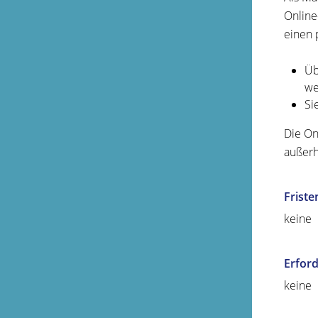
Online
einen 
Üb
we
Si
Die On
außerh
Friste
keine
Erford
keine