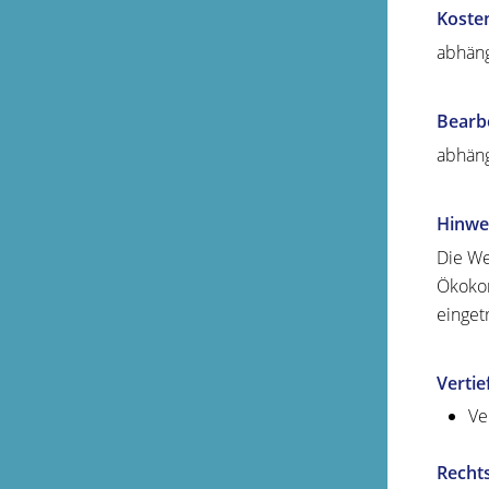
Koste
abhäng
Bearb
abhäng
Hinwe
Die We
Ökokon
einget
Verti
Ve
Recht