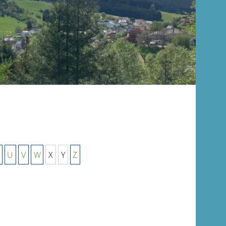
U
V
W
X
Y
Z