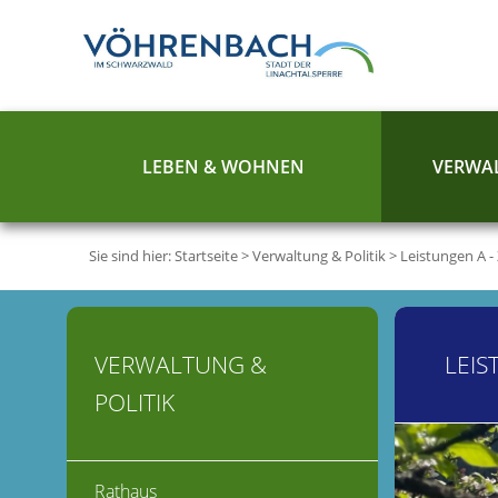
LEBEN & WOHNEN
VERWAL
Sie sind hier:
Startseite
>
Verwaltung & Politik
>
Leistungen A -
VERWALTUNG &
LEIS
POLITIK
Rathaus