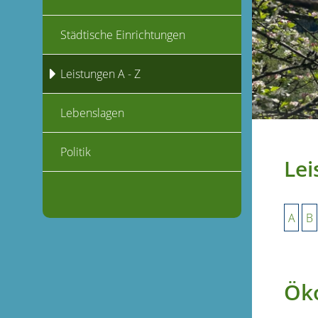
Städtische Einrichtungen
Leistungen A - Z
Lebenslagen
Politik
Lei
A
B
Ök