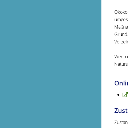
Ökokon
umgese
Maßnah
Grund
Verzei
Wenn d
Naturs
Onli
Zust
Zustän