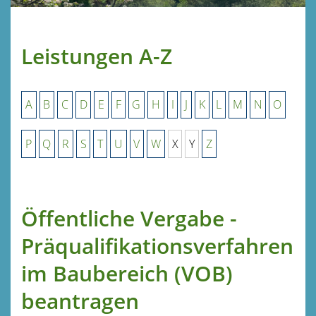
Leistungen A-Z
A
B
C
D
E
F
G
H
I
J
K
L
M
N
O
P
Q
R
S
T
U
V
W
X
Y
Z
Öffentliche Vergabe -
Präqualifikationsverfahren
im Baubereich (VOB)
beantragen