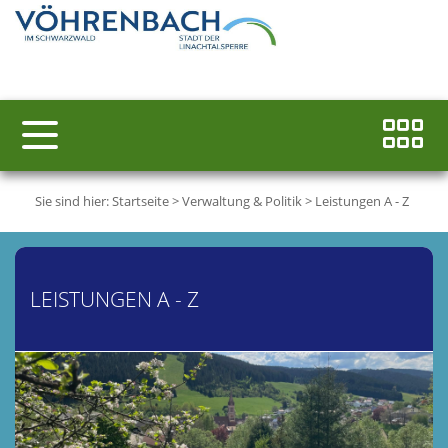
Sie sind hier:
Startseite
>
Verwaltung & Politik
>
Leistungen A - Z
LEISTUNGEN A - Z