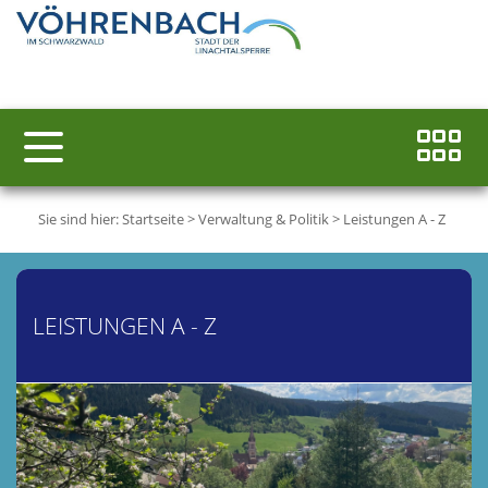
Sie sind hier:
Startseite
>
Verwaltung & Politik
>
Leistungen A - Z
LEISTUNGEN A - Z