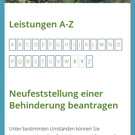
Leistungen A-Z
A
B
C
D
E
F
G
H
I
J
K
L
M
N
O
P
Q
R
S
T
U
V
W
X
Y
Z
Neufeststellung einer
Behinderung beantragen
Unter bestimmten Umständen können Sie