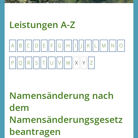
Leistungen A-Z
A
B
C
D
E
F
G
H
I
J
K
L
M
N
O
P
Q
R
S
T
U
V
W
X
Y
Z
Namensänderung nach
dem
Namensänderungsgesetz
beantragen