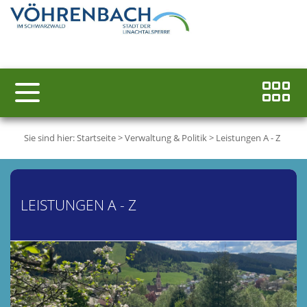
Sie sind hier:
Startseite
>
Verwaltung & Politik
>
Leistungen A - Z
LEISTUNGEN A - Z