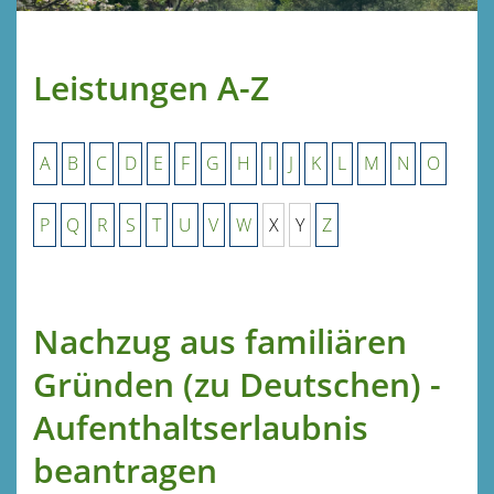
Leistungen A-Z
A
B
C
D
E
F
G
H
I
J
K
L
M
N
O
P
Q
R
S
T
U
V
W
X
Y
Z
Nachzug aus familiären
Gründen (zu Deutschen) -
Aufenthaltserlaubnis
beantragen