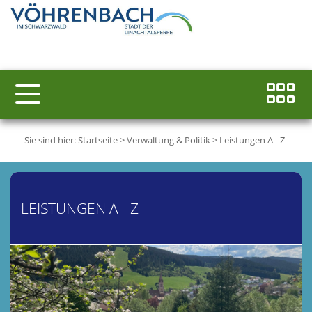
Sie sind hier:
Startseite
>
Verwaltung & Politik
>
Leistungen A - Z
LEISTUNGEN A - Z