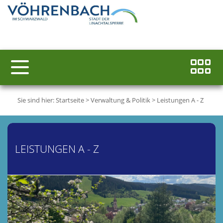
Sie sind hier:
Startseite
>
Verwaltung & Politik
>
Leistungen A - Z
LEISTUNGEN A - Z