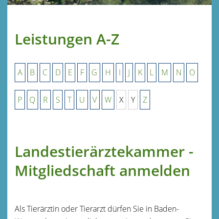
Leistungen A-Z
A
B
C
D
E
F
G
H
I
J
K
L
M
N
O
P
Q
R
S
T
U
V
W
X
Y
Z
Landestierärztekammer -
Mitgliedschaft anmelden
Als Tierärztin oder Tierarzt dürfen Sie in Baden-