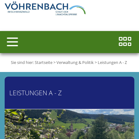
Sie sind hier:
Startseite
>
Verwaltung & Politik
>
Leistungen A - Z
LEISTUNGEN A - Z