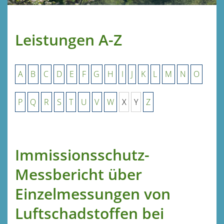
Leistungen A-Z
A
B
C
D
E
F
G
H
I
J
K
L
M
N
O
P
Q
R
S
T
U
V
W
X
Y
Z
Immissionsschutz-
Messbericht über
Einzelmessungen von
Luftschadstoffen bei