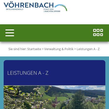
Sie sind hier:
Startseite
>
Verwaltung & Politik
>
Leistungen A - Z
LEISTUNGEN A - Z