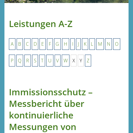
Leistungen A-Z
A
B
C
D
E
F
G
H
I
J
K
L
M
N
O
P
Q
R
S
T
U
V
W
X
Y
Z
Immissionsschutz –
Messbericht über
kontinuierliche
Messungen von