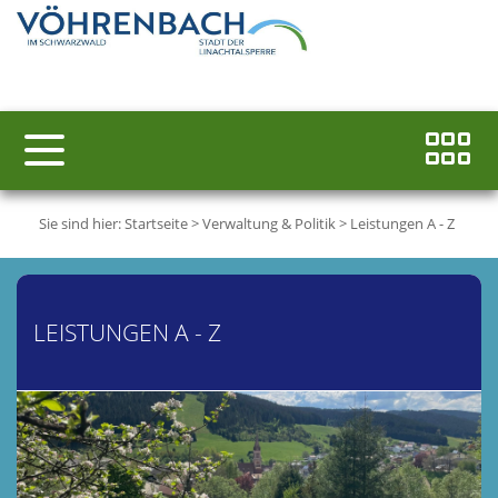
Sie sind hier:
Startseite
>
Verwaltung & Politik
>
Leistungen A - Z
LEISTUNGEN A - Z