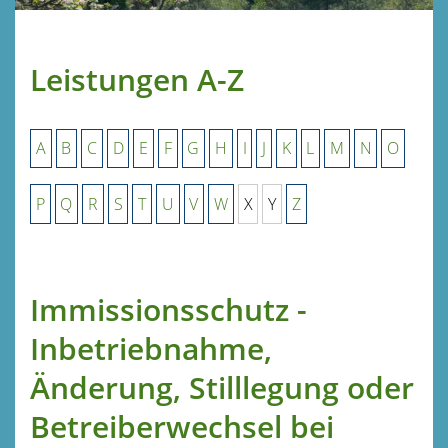
Leistungen A-Z
A
B
C
D
E
F
G
H
I
J
K
L
M
N
O
P
Q
R
S
T
U
V
W
X
Y
Z
Immissionsschutz -
Inbetriebnahme,
Änderung, Stilllegung oder
Betreiberwechsel bei