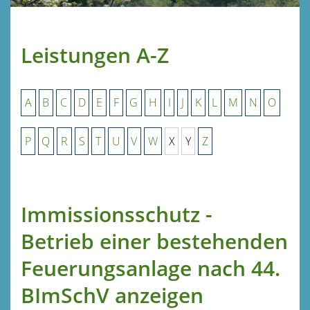
Leistungen A-Z
A
B
C
D
E
F
G
H
I
J
K
L
M
N
O
P
Q
R
S
T
U
V
W
X
Y
Z
Immissionsschutz -
Betrieb einer bestehenden
Feuerungsanlage nach 44.
BImSchV anzeigen