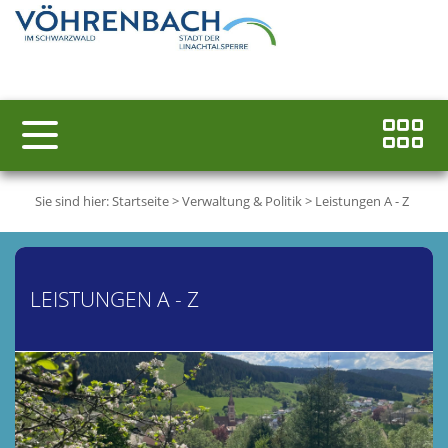
Sie sind hier:
Startseite
>
Verwaltung & Politik
>
Leistungen A - Z
LEISTUNGEN A - Z