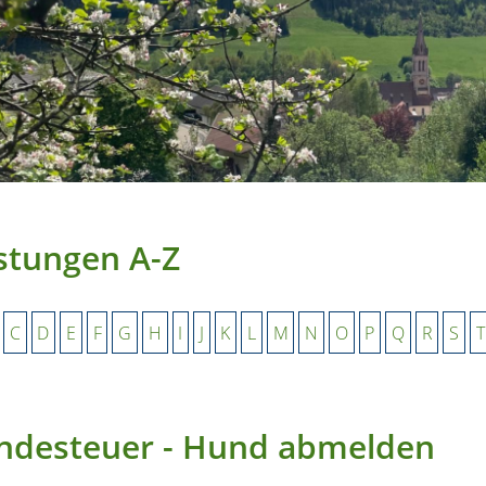
stungen A-Z
C
D
E
F
G
H
I
J
K
L
M
N
O
P
Q
R
S
T
ndesteuer - Hund abmelden