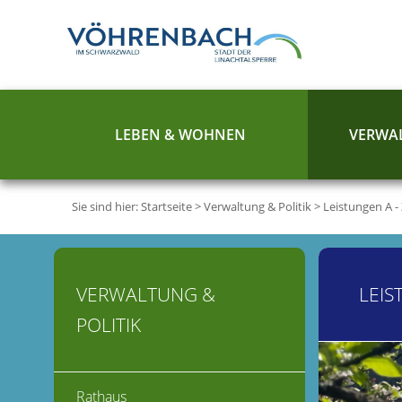
LEBEN & WOHNEN
VERWAL
Sie sind hier:
Startseite
>
Verwaltung & Politik
>
Leistungen A -
VERWALTUNG &
LEIS
POLITIK
Rathaus