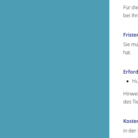
Für di
bei Ih
Friste
Sie mü
hat.
Erford
Hu
Hinwei
des Ti
Koste
in der