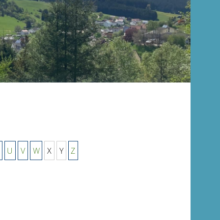
U
V
W
X
Y
Z