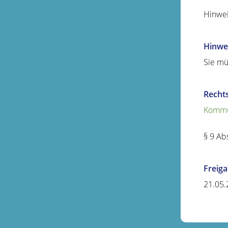
Hinwei
Hinwe
Sie mü
Recht
Kommu
§ 9 Ab
Freig
21.05.