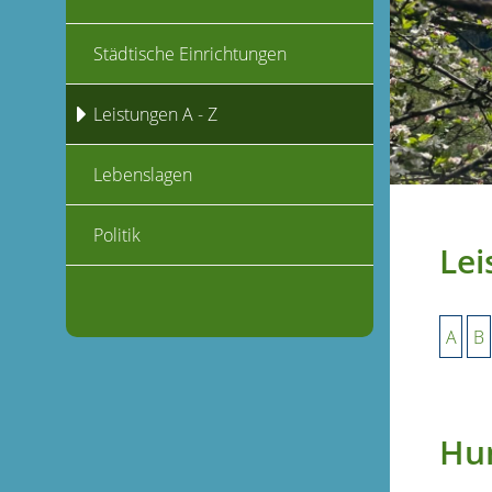
Städtische Einrichtungen
Leistungen A - Z
Lebenslagen
Politik
Lei
A
B
Hu