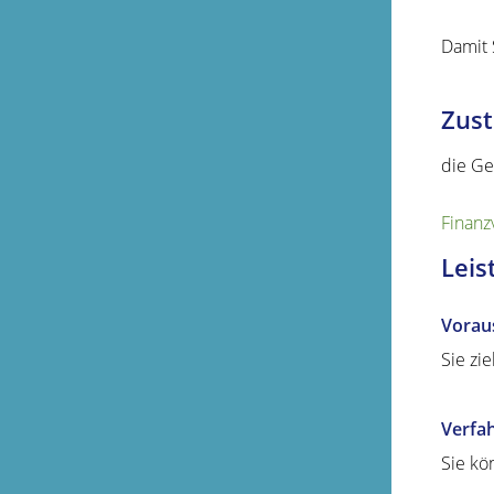
Damit 
Zust
die Ge
Finanz
Leis
Vorau
Sie zi
Verfa
Sie kö