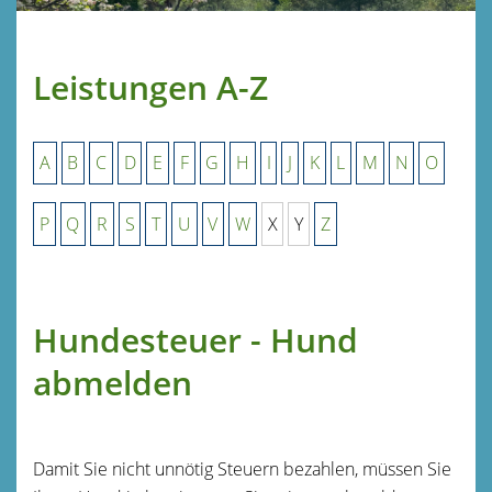
Leistungen A-Z
A
B
C
D
E
F
G
H
I
J
K
L
M
N
O
P
Q
R
S
T
U
V
W
X
Y
Z
Hundesteuer - Hund
abmelden
Damit Sie nicht unnötig Steuern bezahlen, müssen Sie