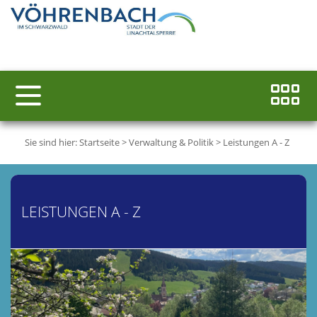
Sie sind hier:
Startseite
>
Verwaltung & Politik
>
Leistungen A - Z
LEISTUNGEN A - Z