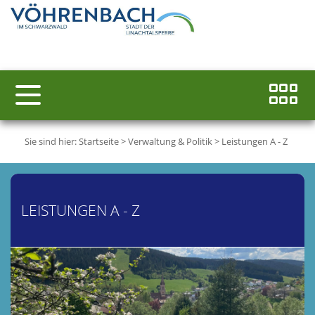
Sie sind hier:
Startseite
>
Verwaltung & Politik
>
Leistungen A - Z
LEISTUNGEN A - Z