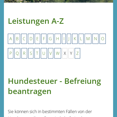
Leistungen A-Z
A
B
C
D
E
F
G
H
I
J
K
L
M
N
O
P
Q
R
S
T
U
V
W
X
Y
Z
Hundesteuer - Befreiung
beantragen
Sie können sich in bestimmten Fällen von der