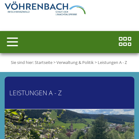
Sie sind hier:
Startseite
>
Verwaltung & Politik
>
Leistungen A - Z
LEISTUNGEN A - Z