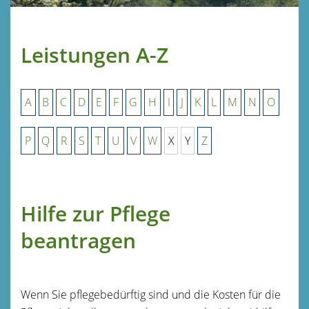
Leistungen A-Z
A
B
C
D
E
F
G
H
I
J
K
L
M
N
O
P
Q
R
S
T
U
V
W
X
Y
Z
Hilfe zur Pflege
beantragen
Wenn Sie pflegebedürftig sind und die Kosten für die