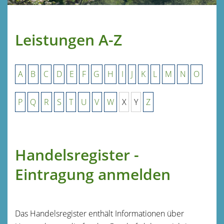
Leistungen A-Z
A
B
C
D
E
F
G
H
I
J
K
L
M
N
O
P
Q
R
S
T
U
V
W
X
Y
Z
Handelsregister -
Eintragung anmelden
Das Handelsregister enthält Informationen über