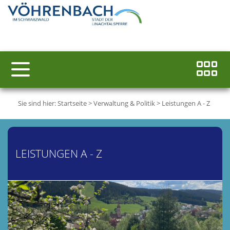
Sie sind hier:
Startseite
>
Verwaltung & Politik
>
Leistungen A - Z
LEISTUNGEN A - Z