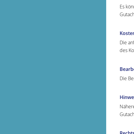
Es kön
Gutach
Koste
Die an
des Ko
Bearb
Die Be
Hinwe
Nähere
Gutach
Recht