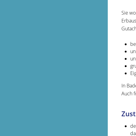
Sie wo
Erbaus
Gutach
be
un
un
gr
Ei
In Bad
Auch f
Zust
de
da