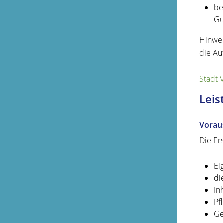
be
Gu
Hinwei
die Au
Stadt 
Leis
Vorau
Die Er
Ei
di
In
Pf
Ge