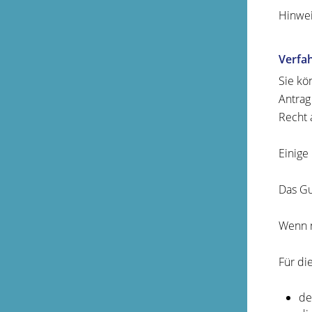
Hinwei
Verfa
Sie kö
Antrag
Recht 
Einige
Das Gu
Wenn n
Für di
de