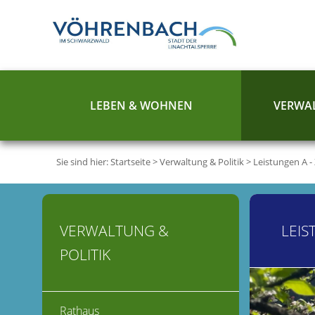
LEBEN & WOHNEN
VERWAL
Sie sind hier:
Startseite
>
Verwaltung & Politik
>
Leistungen A -
VERWALTUNG &
LEIS
POLITIK
Rathaus