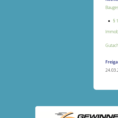
Bauges
§ 
Immobi
Gutach
Freig
24.03.