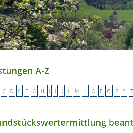
stungen A-Z
C
D
E
F
G
H
I
J
K
L
M
N
O
P
Q
R
S
T
undstückswertermittlung bean