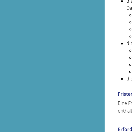
di
Da
di
di
Friste
Eine F
enthal
Erford