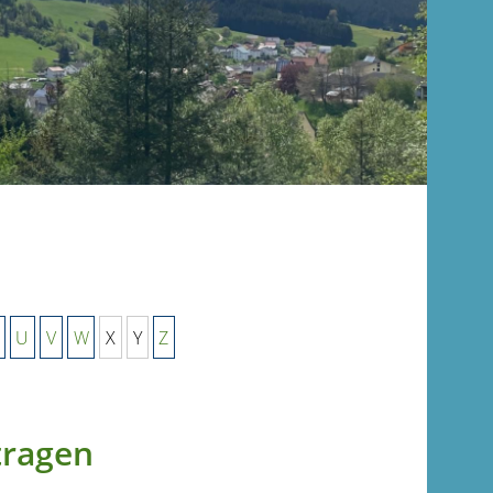
U
V
W
X
Y
Z
tragen