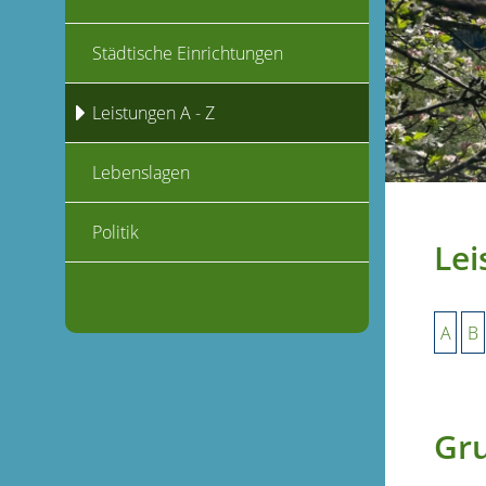
Städtische Einrichtungen
Leistungen A - Z
Lebenslagen
Politik
Lei
A
B
Gr