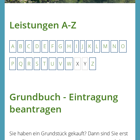
Leistungen A-Z
A
B
C
D
E
F
G
H
I
J
K
L
M
N
O
P
Q
R
S
T
U
V
W
X
Y
Z
Grundbuch - Eintragung
beantragen
Sie haben ein Grundstück gekauft? Dann sind Sie erst