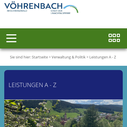
Sie sind hier:
Startseite
>
Verwaltung & Politik
>
Leistungen A - Z
LEISTUNGEN A - Z