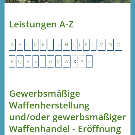
Leistungen A-Z
A
B
C
D
E
F
G
H
I
J
K
L
M
N
O
P
Q
R
S
T
U
V
W
X
Y
Z
Gewerbsmäßige
Waffenherstellung
und/oder gewerbsmäßiger
Waffenhandel - Eröffnung