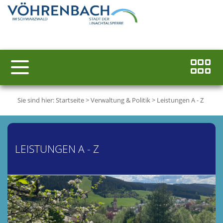
Sie sind hier:
Startseite
>
Verwaltung & Politik
>
Leistungen A - Z
LEISTUNGEN A - Z