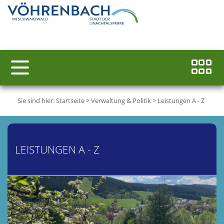
Sie sind hier:
Startseite
>
Verwaltung & Politik
>
Leistungen A - Z
LEISTUNGEN A - Z