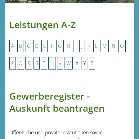
Leistungen A-Z
A
B
C
D
E
F
G
H
I
J
K
L
M
N
O
P
Q
R
S
T
U
V
W
X
Y
Z
Gewerberegister -
Auskunft beantragen
Öffentliche und private Institutionen sowie