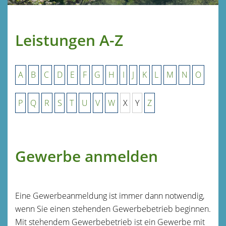
Leistungen A-Z
A
B
C
D
E
F
G
H
I
J
K
L
M
N
O
P
Q
R
S
T
U
V
W
X
Y
Z
Gewerbe anmelden
Eine Gewerbeanmeldung ist immer dann notwendig,
wenn Sie einen stehenden Gewerbebetrieb beginnen.
Mit stehendem Gewerbebetrieb ist ein Gewerbe mit