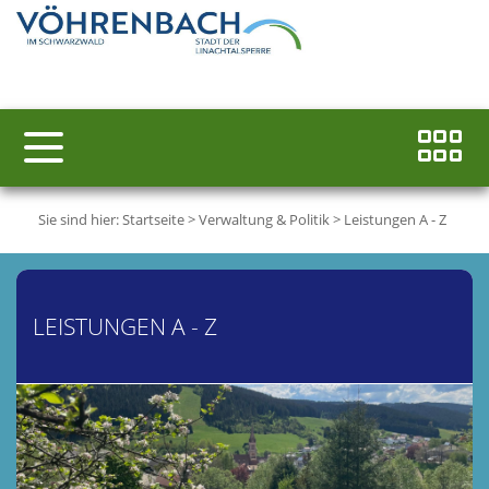
Sie sind hier:
Startseite
>
Verwaltung & Politik
>
Leistungen A - Z
LEISTUNGEN A - Z