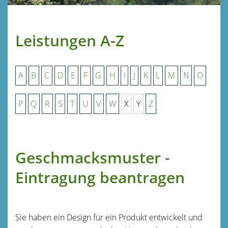
Leistungen A-Z
A
B
C
D
E
F
G
H
I
J
K
L
M
N
O
P
Q
R
S
T
U
V
W
X
Y
Z
Geschmacksmuster -
Eintragung beantragen
Sie haben ein Design für ein Produkt entwickelt und