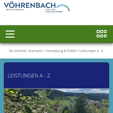
Sie sind hier:
Startseite
>
Verwaltung & Politik
>
Leistungen A - Z
LEISTUNGEN A - Z