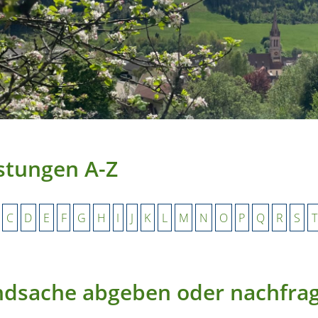
stungen A-Z
C
D
E
F
G
H
I
J
K
L
M
N
O
P
Q
R
S
T
ndsache abgeben oder nachfra