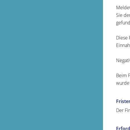
Meldet
Sie de
gefund
Diese 
Einnah
Negati
Beim F
wurde 
Friste
Der Fi
Erford