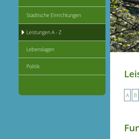
Städtische Einrichtungen
Leistungen A - Z
Lebenslagen
Politik
Lei
A
B
Fu