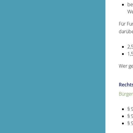
be
We
Für Fu
darübe
2,
1,
Wer ge
Recht
Bürger
§ 
§ 
§ 