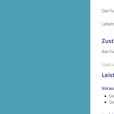
Das Fu
Lebens
Zust
das Fu
Stadt 
Leis
Vorau
Si
Si