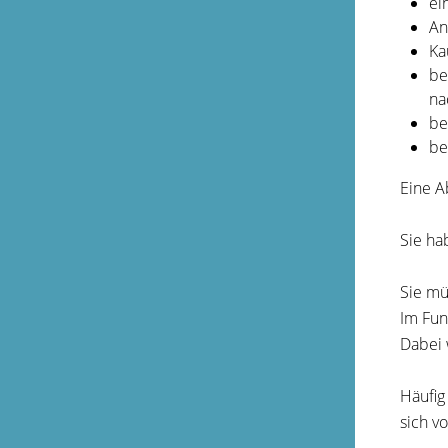
ei
An
Ka
be
na
be
be
Eine A
Sie ha
Sie mü
Im Fun
Dabei 
Häufig
sich v