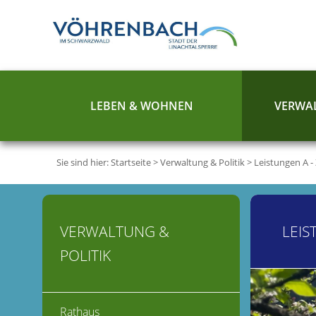
LEBEN & WOHNEN
VERWAL
Sie sind hier:
Startseite
>
Verwaltung & Politik
>
Leistungen A -
VERWALTUNG &
LEIS
POLITIK
Rathaus