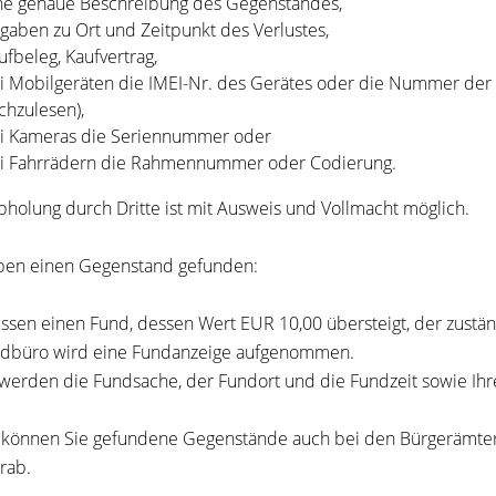
ne genaue Beschreibung des Gegenstandes,
gaben zu Ort und Zeitpunkt des Verlustes,
ufbeleg, Kaufvertrag,
i Mobilgeräten die IMEI-Nr. des Gerätes oder die Nummer der 
chzulesen),
i Kameras die Seriennummer oder
i Fahrrädern die Rahmennummer oder Codierung.
bholung durch Dritte ist mit Ausweis und Vollmacht möglich.
ben einen Gegenstand gefunden:
ssen einen Fund, dessen Wert EUR 10,00 übersteigt, der zustä
dbüro wird eine Fundanzeige aufgenommen.
werden die Fundsache, der Fundort und die Fundzeit sowie Ihre
 können Sie gefundene Gegenstände auch bei den Bürgerämtern
orab.