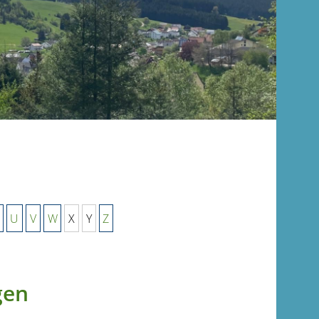
U
V
W
X
Y
Z
gen