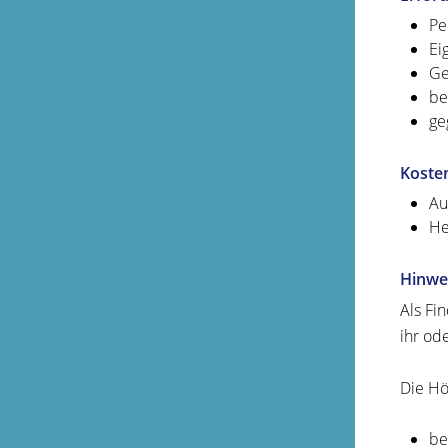
Pe
Ei
Ge
be
ge
Koste
Au
He
Hinwe
Als Fi
ihr od
Die Hö
be