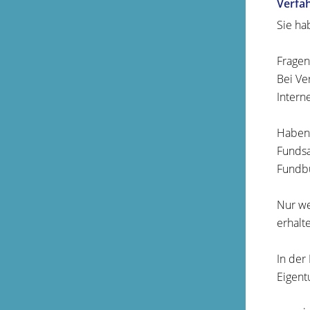
Verfa
Sie ha
Fragen
Bei Ve
Intern
Haben 
Fundsa
Fundbü
Nur we
erhalt
In der
Eigent