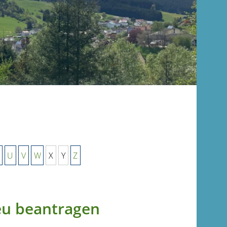
U
V
W
X
Y
Z
eu beantragen