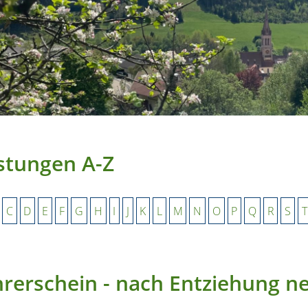
stungen A-Z
C
D
E
F
G
H
I
J
K
L
M
N
O
P
Q
R
S
T
rerschein - nach Entziehung n