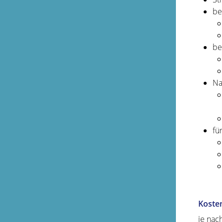
be
be
Na
fü
Koste
je nac