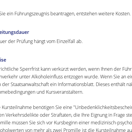
ie ein Führungszeugnis beantragen, entstehen weitere Kosten.
eitungsdauer
uer der Prüfung hängt vom Einzelfall ab.
ise
richtliche Sperrfrist kann verkürzt werden, wenn Ihnen der Fü
nverkehr unter Alkoholeinfluss entzogen wurde. Wenn Sie an e
n der Staatsanwaltschaft ein Informationsblatt. Dieses enthält 
hmebedingungen und Kursveranstaltern.
e Kursteilnahme benötigen Sie eine "Unbedenklichkeitsbeschein
en Verkehrsdelikte oder Straftaten, die Ihre Eignung in Frage s
omille müssen Sie sich vor Kursbeginn einer medizinisch-psych
koholwerten von mehr als zwei Promille ist die Kursteilnahme a