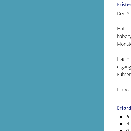
Friste
Den An
Hat Ih
haben,
Monate
Hat Ih
ergang
Führer
Hinwei
Erford
Pe
ei
St