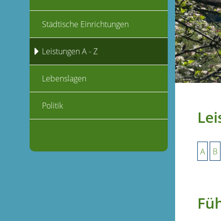
Städtische Einrichtungen
Leistungen A - Z
Lebenslagen
Politik
Lei
A
B
Füh