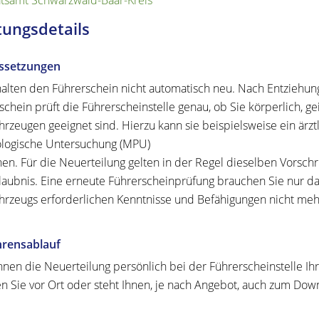
tsamt Schwarzwald-Baar-Kreis
tungsdetails
ssetzungen
halten den Führerschein nicht automatisch neu. Nach Entziehun
schein prüft die Führerscheinstelle genau, ob Sie körperlich, g
ahrzeugen geeignet sind. Hierzu kann sie beispielsweise ein ärz
logische Untersuchung (MPU)
en. Für die Neuerteilung gelten in der Regel dieselben Vorschrif
laubnis.
Eine erneute Führerscheinprüfung brauchen Sie nur da
ahrzeugs erforderl
i
chen Kenntnisse und Befähigungen nicht mehr
hrensablauf
nnen die Neuerteilung persönlich bei der Führerscheinstelle I
en Sie vor Ort oder steht Ihnen, je nach Angebot, auch zum Dow