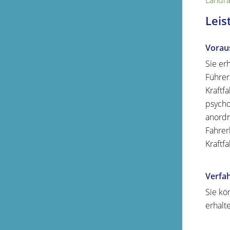
Landra
Leis
Vorau
Sie er
Führer
Kraftf
psycho
anordn
Fahrer
Kraftf
Verfa
Sie kö
erhalt