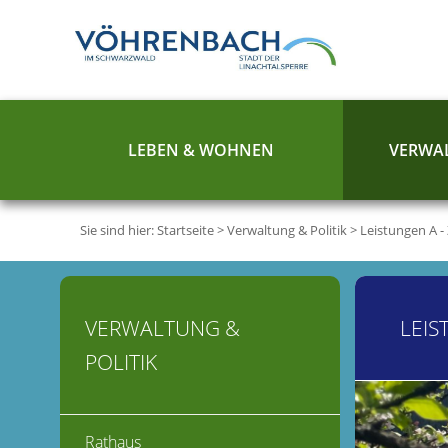
LEBEN & WOHNEN
VERWAL
Sie sind hier:
Startseite
>
Verwaltung & Politik
>
Leistungen A -
VERWALTUNG &
LEIS
POLITIK
Rathaus