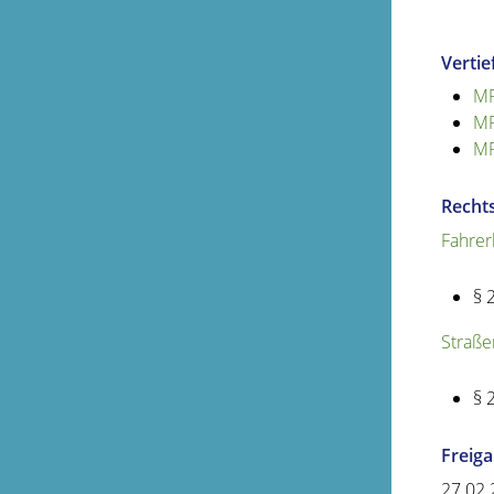
Verti
MP
MP
MP
Recht
Fahrer
§ 
Straße
§ 
Freig
27.02