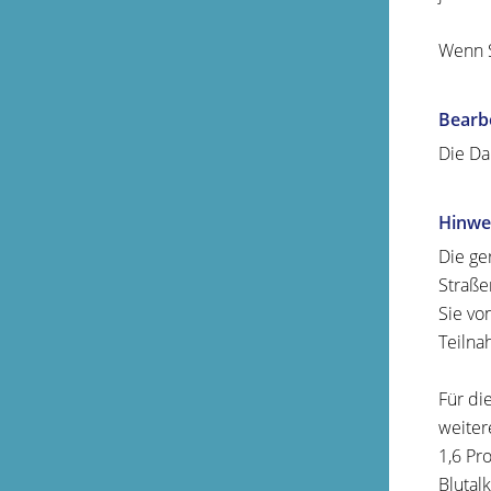
Wenn S
Bearb
Die Da
Hinwe
Die ge
Straße
Sie vo
Teilna
Für di
weiter
1,6 Pr
Blutal