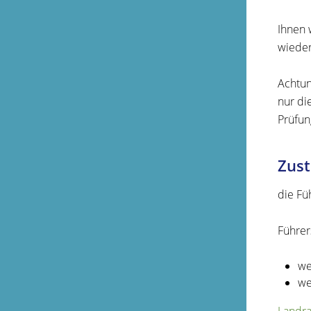
Ihnen 
wieder
Achtun
nur di
Prüfun
Zust
die Fü
Führers
we
we