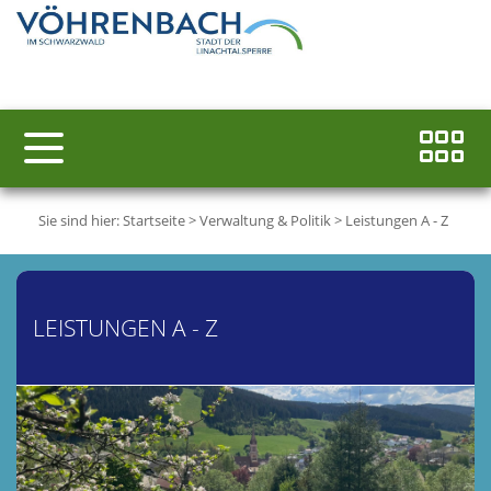
Sie sind hier:
Startseite
>
Verwaltung & Politik
>
Leistungen A - Z
LEISTUNGEN A - Z