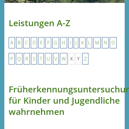
Leistungen A-Z
A
B
C
D
E
F
G
H
I
J
K
L
M
N
O
P
Q
R
S
T
U
V
W
X
Y
Z
Früherkennungsuntersuchu
für Kinder und Jugendliche
wahrnehmen