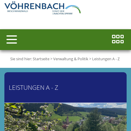
Sie sind hier:
Startseite
>
Verwaltung & Politik
>
Leistungen A - Z
LEISTUNGEN A - Z