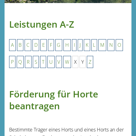
Leistungen A-Z
A
B
C
D
E
F
G
H
I
J
K
L
M
N
O
P
Q
R
S
T
U
V
W
X
Y
Z
Förderung für Horte
beantragen
Bestimmte Träger eines Horts und eines Horts an der