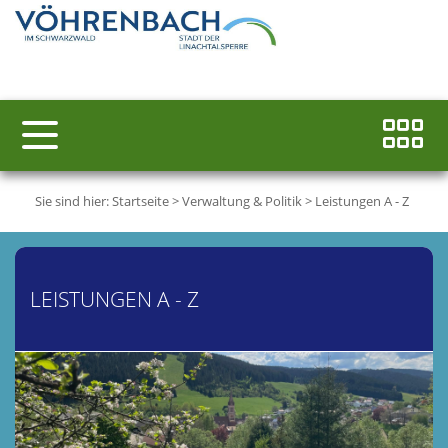
Sie sind hier:
Startseite
>
Verwaltung & Politik
>
Leistungen A - Z
LEISTUNGEN A - Z