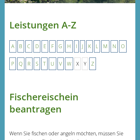
Leistungen A-Z
A
B
C
D
E
F
G
H
I
J
K
L
M
N
O
P
Q
R
S
T
U
V
W
X
Y
Z
Fischereischein
beantragen
Wenn Sie fischen oder angeln möchten, müssen Sie