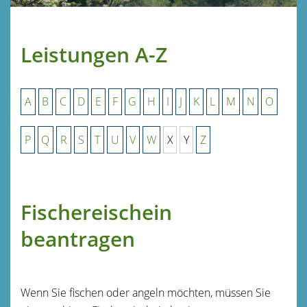
Leistungen A-Z
A
B
C
D
E
F
G
H
I
J
K
L
M
N
O
P
Q
R
S
T
U
V
W
X
Y
Z
Fischereischein
beantragen
Wenn Sie fischen oder angeln möchten, müssen Sie