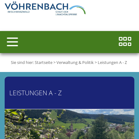
Sie sind hier:
Startseite
>
Verwaltung & Politik
>
Leistungen A - Z
LEISTUNGEN A - Z