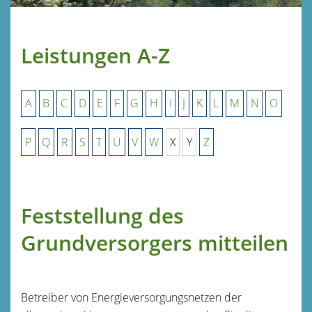
Leistungen A-Z
A
B
C
D
E
F
G
H
I
J
K
L
M
N
O
P
Q
R
S
T
U
V
W
X
Y
Z
Feststellung des
Grundversorgers mitteilen
Betreiber von Energieversorgungsnetzen der