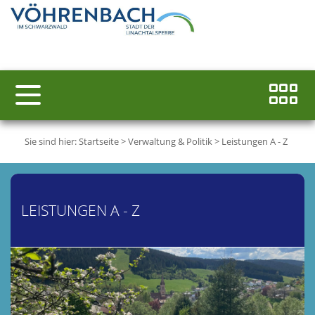
Sie sind hier:
Startseite
>
Verwaltung & Politik
>
Leistungen A - Z
LEISTUNGEN A - Z