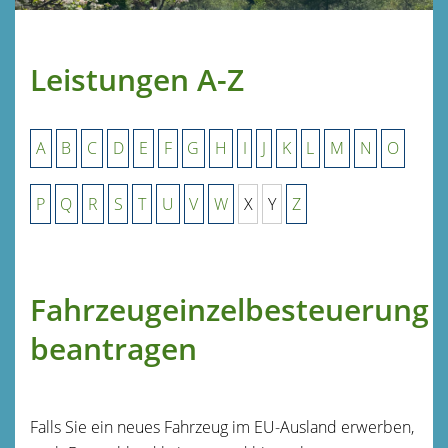
Leistungen A-Z
A
B
C
D
E
F
G
H
I
J
K
L
M
N
O
P
Q
R
S
T
U
V
W
X
Y
Z
Fahrzeugeinzelbesteuerung
beantragen
Falls Sie ein neues Fahrzeug im EU-Ausland erwerben,