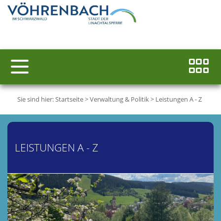
Sie sind hier:
Startseite
>
Verwaltung & Politik
>
Leistungen A - Z
LEISTUNGEN A - Z