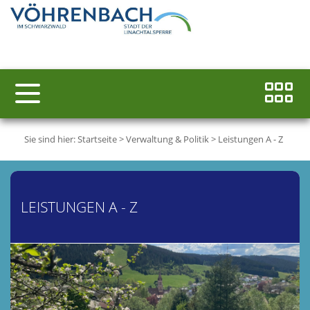
Sie sind hier:
Startseite
>
Verwaltung & Politik
>
Leistungen A - Z
LEISTUNGEN A - Z