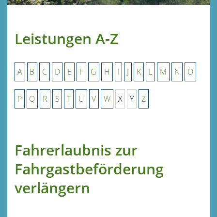
Leistungen A-Z
A
B
C
D
E
F
G
H
I
J
K
L
M
N
O
P
Q
R
S
T
U
V
W
X
Y
Z
Fahrerlaubnis zur
Fahrgastbeförderung
verlängern