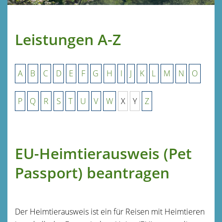
Leistungen A-Z
A
B
C
D
E
F
G
H
I
J
K
L
M
N
O
P
Q
R
S
T
U
V
W
X
Y
Z
EU-Heimtierausweis (Pet
Passport) beantragen
Der Heimtierausweis ist ein für Reisen mit Heimtieren