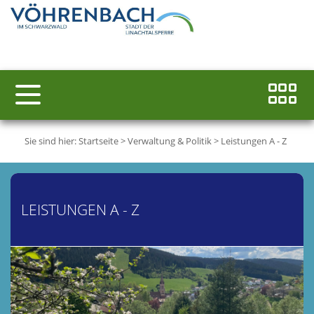
Sie sind hier:
Startseite
>
Verwaltung & Politik
>
Leistungen A - Z
LEISTUNGEN A - Z