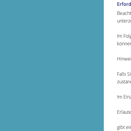
Erford
Beacht
unterz
Im Fol
können
Hinwei
Falls 
zustän
Im Ein
Erläut
gibt e