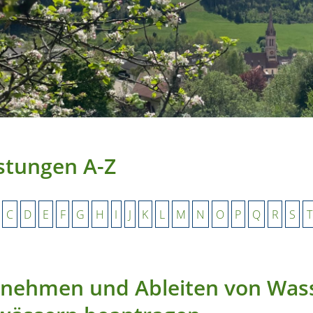
stungen A-Z
C
D
E
F
G
H
I
J
K
L
M
N
O
P
Q
R
S
T
nehmen und Ableiten von Wass