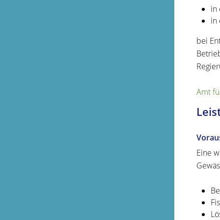
in
in
bei En
Betrie
Regier
Amt fü
Leis
Vorau
Eine w
Gewäss
Be
Fi
Lö