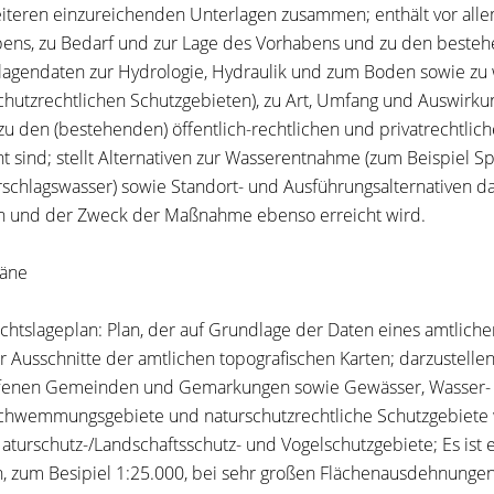
iteren einzureichenden Unterlagen zusammen; enthält vor al
ens, zu Bedarf und zur Lage des Vorhabens und zu den besteh
agendaten zur Hydrologie, Hydraulik und zum Boden sowie zu 
chutzrechtlichen Schutzgebieten), zu Art, Umfang und Auswirk
zu den (bestehenden) öffentlich-rechtlichen und privatrechtlic
nt sind; stellt Alternativen zur Wasserentnahme (zum Beispiel
schlagswasser) sowie Standort- und Ausführungsalternativen dar
 und der Zweck der Maßnahme ebenso erreicht wird.
läne
chtslageplan: Plan, der auf Grundlage der Daten eines amtliche
er Ausschnitte der amtlichen topografischen Karten; darzustell
fenen Gemeinden und Gemarkungen sowie Gewässer, Wasser- u
hwemmungsgebiete und naturschutzrechtliche Schutzgebiete 
aturschutz-/Landschaftsschutz- und Vogelschutzgebiete; Es is
, zum Besipiel 1:25.000, bei sehr großen Flächenausdehnungen