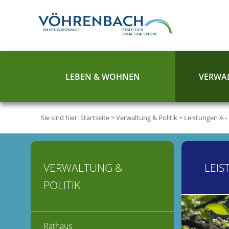
LEBEN & WOHNEN
VERWAL
Sie sind hier:
Startseite
>
Verwaltung & Politik
>
Leistungen A -
VERWALTUNG &
LEIS
POLITIK
Rathaus