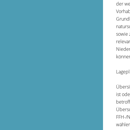
der we
Vorhab
Grundl
naturs
sowie 
releva
Nieder
können
Lagep
Übersi
ist od
betrof
Übersc
FFH-/N
wählen