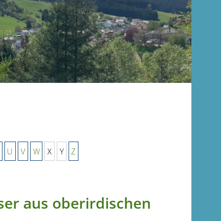
U
V
W
X
Y
Z
er aus oberirdischen