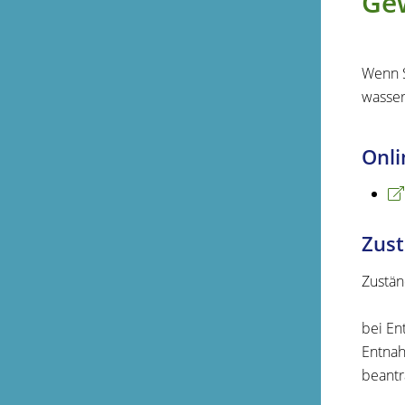
Ge
Wenn S
wasser
Onli
Zust
Zustän
bei En
Entnah
beantr