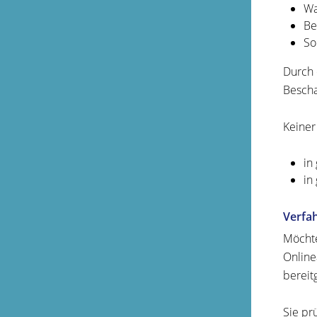
Wa
Be
So
Durch 
Bescha
Keiner
in
in
Verfa
Möchte
Online
bereitg
Sie pr