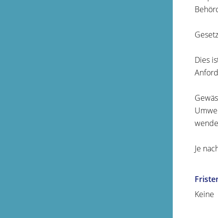
Behörd
Gesetz
Dies i
Anford
Gewäss
Umwelt
wenden
Je nac
Friste
Keine