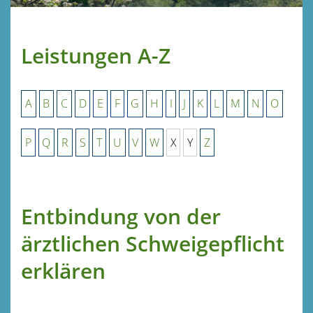
Leistungen A-Z
A
B
C
D
E
F
G
H
I
J
K
L
M
N
O
P
Q
R
S
T
U
V
W
X
Y
Z
Entbindung von der
ärztlichen Schweigepflicht
erklären