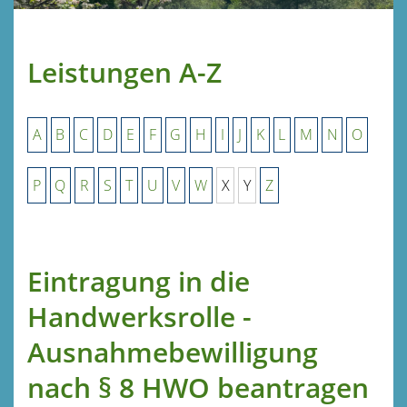
Leistungen A-Z
A
B
C
D
E
F
G
H
I
J
K
L
M
N
O
P
Q
R
S
T
U
V
W
X
Y
Z
Eintragung in die
Handwerksrolle -
Ausnahmebewilligung
nach § 8 HWO beantragen