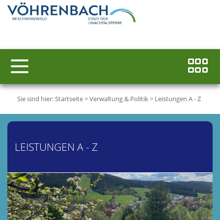
Sie sind hier:
Startseite
>
Verwaltung & Politik
>
Leistungen A - Z
LEISTUNGEN A - Z