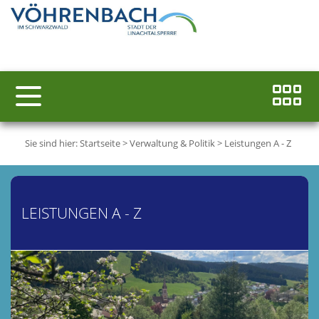
Sie sind hier:
Startseite
>
Verwaltung & Politik
>
Leistungen A - Z
LEISTUNGEN A - Z