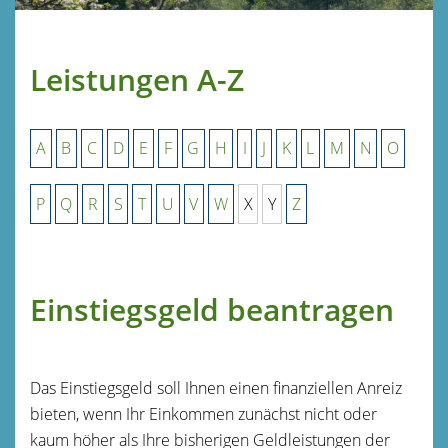
Leistungen A-Z
A
B
C
D
E
F
G
H
I
J
K
L
M
N
O
P
Q
R
S
T
U
V
W
X
Y
Z
Einstiegsgeld beantragen
Das Einstiegsgeld soll Ihnen einen finanziellen Anreiz
bieten, wenn Ihr Einkommen zunächst nicht oder
kaum höher als Ihre bisherigen Geldleistungen der