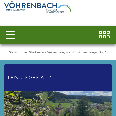
Sie sind hier:
Startseite
>
Verwaltung & Politik
>
Leistungen A - Z
LEISTUNGEN A - Z