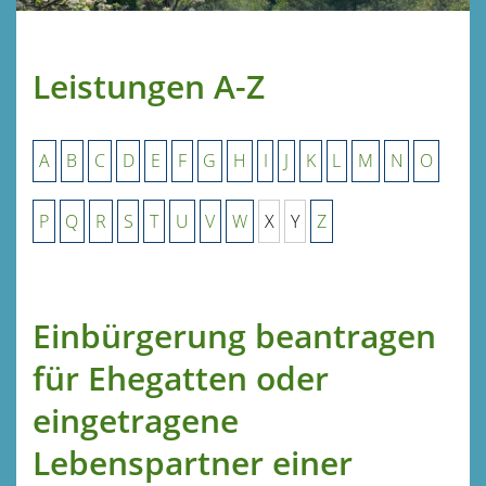
Leistungen A-Z
A
B
C
D
E
F
G
H
I
J
K
L
M
N
O
P
Q
R
S
T
U
V
W
X
Y
Z
Einbürgerung beantragen
für Ehegatten oder
eingetragene
Lebenspartner einer