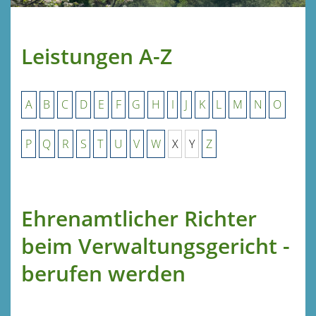
Leistungen A-Z
A
B
C
D
E
F
G
H
I
J
K
L
M
N
O
P
Q
R
S
T
U
V
W
X
Y
Z
Ehrenamtlicher Richter
beim Verwaltungsgericht -
berufen werden