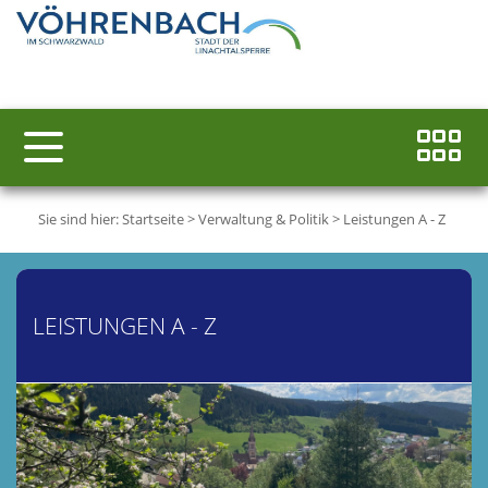
Sie sind hier:
Startseite
>
Verwaltung & Politik
>
Leistungen A - Z
LEISTUNGEN A - Z