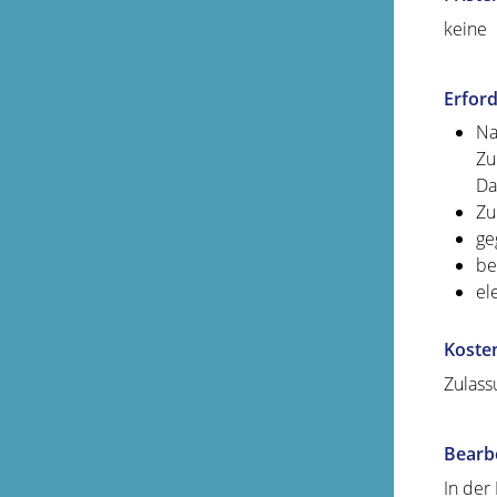
keine
Erford
Na
Zu
Da
Zu
ge
be
el
Koste
Zulass
Bearb
In der