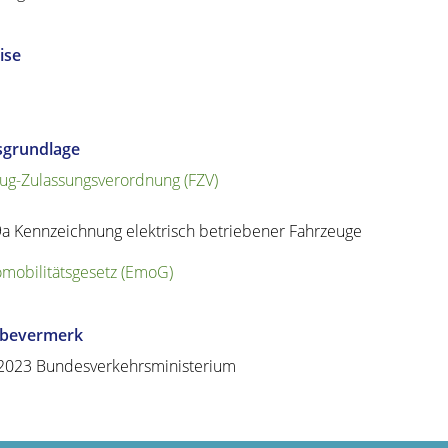
ise
sgrundlage
ug-Zulassungsverordnung (FZV)
9a
Kennzeichnung elektrisch betriebener Fahrzeuge
omobilitätsgesetz (EmoG)
abevermerk
2023 Bundesverkehrsministerium