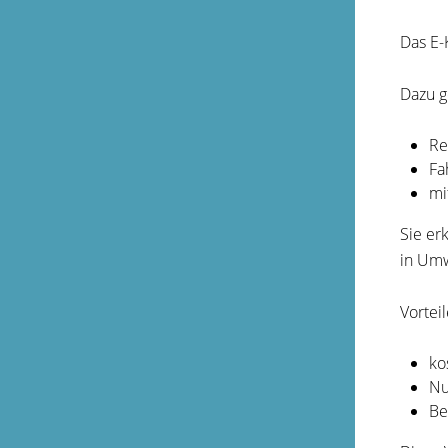
Das E-
Dazu g
Re
Fa
mi
Sie er
in Umw
Vortei
ko
Nu
Be