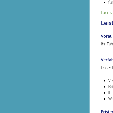
fü
Landra
Leis
Vorau
Ihr Fa
Verfa
Das E-
Ve
Br
Ih
We
Friste