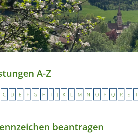
stungen A-Z
C
D
E
F
G
H
I
J
K
L
M
N
O
P
Q
R
S
T
ennzeichen beantragen