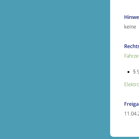
Hinwe
keine
Recht
Fahrze
§ 
Elektr
Freig
11.04.