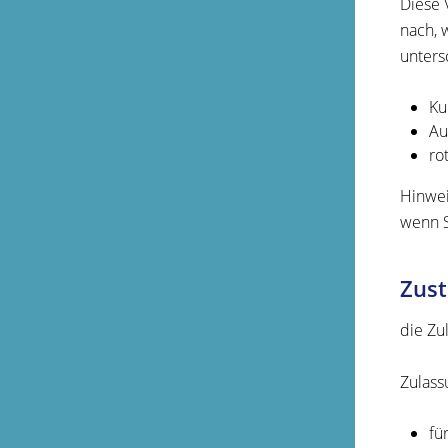
Diese 
nach, 
unters
Ku
Au
ro
Hinwei
wenn S
Zust
die Zu
Zulass
fü