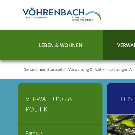
LEBEN & WOHNEN
VERWAL
Sie sind hier:
Startseite
>
Verwaltung & Politik
>
Leistungen A -
VERWALTUNG &
LEIS
POLITIK
Rathaus