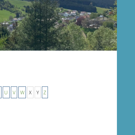
U
V
W
X
Y
Z