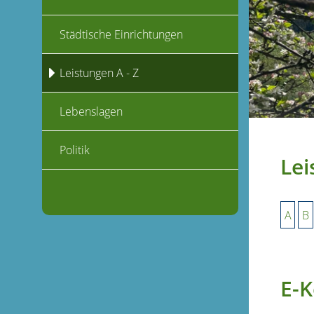
Städtische Einrichtungen
Leistungen A - Z
Lebenslagen
Politik
Lei
A
B
E-K